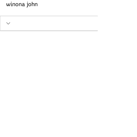
winona john
프로필
가입일: 2022년 2월 21일
소개
0
개의 좋아요
0
개의 댓글
0
개의 베스트 답변
한인회 회비 납부 관련 계좌
|
BSB
063 156
ACC
10012902
ACC NAME
KSV
Unit 2 21-29 Railway Ave, Oakleigh VIC 3166 |
0434911478
|
melbournekorean@gmail.com