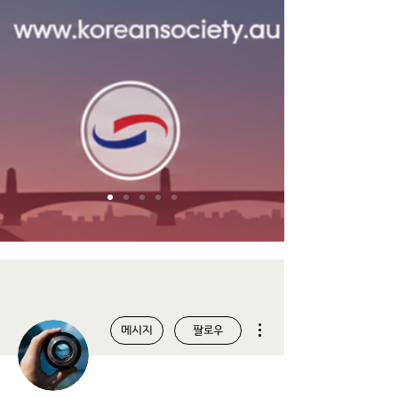
더보기
메시지
팔로우