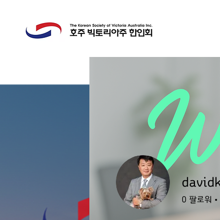
david
0
팔로워