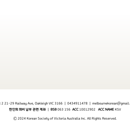
t 2 21-29 Railway Ave, Oakleigh VIC 3166 | 0434911478 |
melbournekorean@gmail
한인회 회비 납부 관련 계좌
|
BSB
063 156
ACC
10012902
ACC NAME
KSV
© 2024 Korean Society of Victoria Australia Inc. All Rights Reserved.